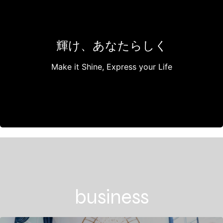
界をつくる。
人生の節目や特別なひとときを、美しさ・感動・高級
感で彩り、
輝け、あなたらしく
非日常の中に“本当の自分”を見つけられる空間を提供
します。
Make it Shine, Express your Life
私たちは、すべての人が「心を動かす瞬間」に出会
い、
内側から輝く社会を創造していきます。
business