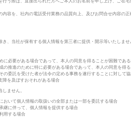
を行う際は、直接出られた方へご本人のお名前を申し上げ、ご在宅
の内容を、社内の電話受付業務の品質向上、及びお問合せ内容の正
除き、当社が保有する個人情報を第三者に提供・開示等いたしませ
ために必要がある場合であって、本人の同意を得ることが困難であ
な育成の推進のために特に必要がある場合であって、本人の同意を得
たはその委託を受けた者が法令の定める事務を遂行することに対して
支障を及ぼすおそれがある場合
当しません。
内において個人情報の取扱いの全部または一部を委託する場合
の承継に伴って、個人情報を提供する場合
て利用する場合