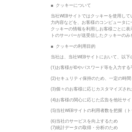
■ クッキーについて
当社WEBサイトではクッキーを使用し
力内容などを、お客様のコンピュータに
クッキーの情報を利用しお客様ごとに表
トのサーバーが送受信したクッキーのみ
■ クッキーの利用目的
当社は、当社WEBサイトにおいて、以
(1)お客様がIDやパスワード等を入力す
(2)セキュリティ保持のため、一定の時
(3)個々のお客様に応じカスタマイズさ
(4)お客様の関心に応じた広告を他社サ
(5)当社WEBサイトの利用者数を把握（
(6)当社のサービスを向上するため
(7)統計データの取得・分析のため