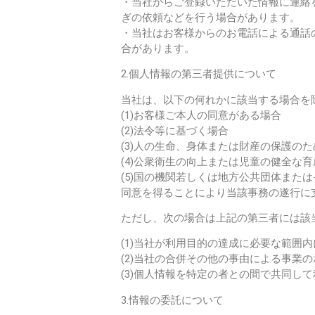
・当社からご登録いただいた情報に連絡
ぎの依頼などを行う場合があります。
・当社はお客様からのお電話による通話
合があります。
2.個人情報の第三者提供について
当社は、以下の何れかに該当する場合を
(1)お客様ご本人の同意がある場合
(2)法令等に基づく場合
(3)人の生命、身体または財産の保護の
(4)公衆衛生の向上または児童の健全
(5)国の機関若しくは地方公共団体ま
同意を得ることにより当該事務の遂行に
ただし、次の場合は上記の第三者には該
(1)当社が利用目的の達成に必要な範囲
(2)当社の合併その他の事由による事業
(3)個人情報を特定の者との間で共同し
3.情報の委託について