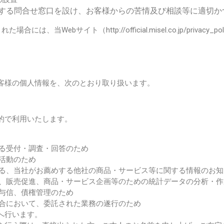
する問合せ窓口を設け、お客様からの苦情及び相談等に適切か
された場合には、当
Web
サイト（http://official.misel.co.jp/privacy_pol
客様の個人情報を、次のとおり取り扱います。
的で利用いたします。
する受付・調査・回答のため
業活動のため
による、当社がお薦めする他社の商品・サービス等に関する情報のお
グ、販売促進、商品・サービス企画等のための統計データの分析・
上与信、債権管理のため
場合において、委託された業務の遂行のため
へ行います。